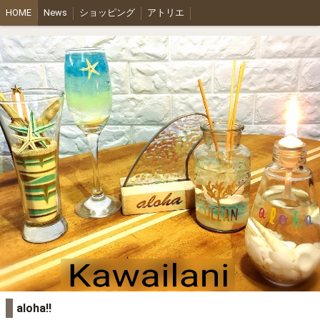
HOME
News
ショッピング
アトリエ
aloha!!